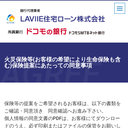
HOME
AGREE
私たちの想い
火災保険等(お客様の希望により生命保険も含
む)保険提案にあたっての同意事項
店舗情報
採用情報
お知らせ
お問い合せ
保険等の提案をご希望されるお客様は、以下の書類を
ご確認・同意頂き 同意確認へお進み下さい。
来店予約
個人情報の同意文書のPDFは、お客様にてダウンロー
ドのうえ、必ず印刷またはファイルの保管をお願いし